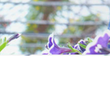
À propos
Chronomen
Qui sommes nous
Casab
Blog
El Jadi
Devis
Marrakech 