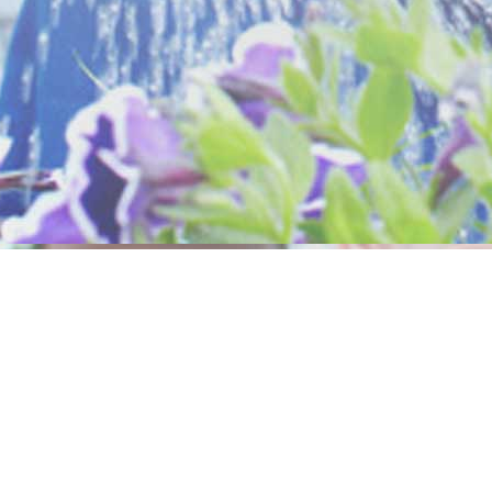
age au Maroc
Nous rejoindre
lanca
Rabat
Devenir technicien
da (Non dispo)
Devenir Accrédité
(Non dispo)
Salé
Offre d'emploi