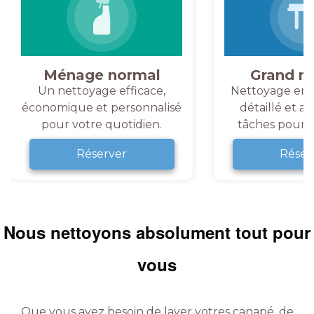
Ménage normal
Grand m
Un nettoyage efficace,
Nettoyage en 
économique et personnalisé
détaillé et a
pour votre quotidien.
tâches pour v
Réserver
Réser
Nous nettoyons absolument tout pour
vous
Que vous ayez besoin de laver votres canapé, de