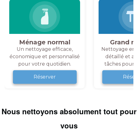
Ménage normal
Grand m
Un nettoyage efficace,
Nettoyage en 
économique et personnalisé
détaillé et a
pour votre quotidien.
tâches pour v
Réserver
Réser
Nous nettoyons absolument tout pour
vous