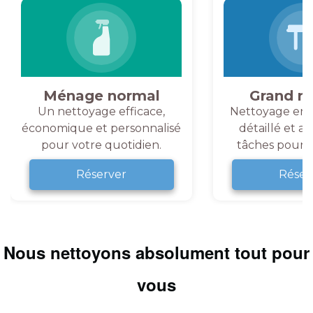
Ménage normal
Grand m
Un nettoyage efficace,
Nettoyage en 
économique et personnalisé
détaillé et a
pour votre quotidien.
tâches pour v
Réserver
Réser
Nous nettoyons absolument tout pour
vous