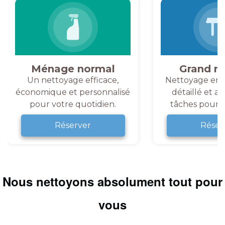
Ménage normal
Grand m
Un nettoyage efficace,
Nettoyage en 
économique et personnalisé
détaillé et a
pour votre quotidien.
tâches pour v
Réserver
Réser
Nous nettoyons absolument tout pour
vous