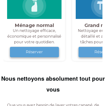
Ménage normal
Grand m
Un nettoyage efficace,
Nettoyage en 
économique et personnalisé
détaillé et a
pour votre quotidien.
tâches pour v
Réserver
Réser
Nous nettoyons absolument tout pour
vous
Que vous ayez besoin de laver votres canapé, de