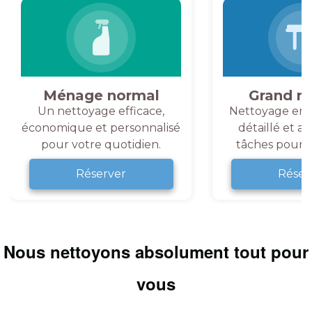
Ménage normal
Grand m
Un nettoyage efficace,
Nettoyage en 
économique et personnalisé
détaillé et a
pour votre quotidien.
tâches pour v
Réserver
Réser
Nous nettoyons absolument tout pour
vous