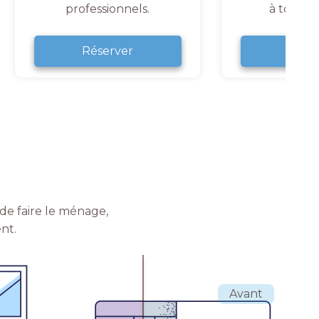
professionnels.
à tout 
Réserver
Rése
de faire le ménage,
nt.