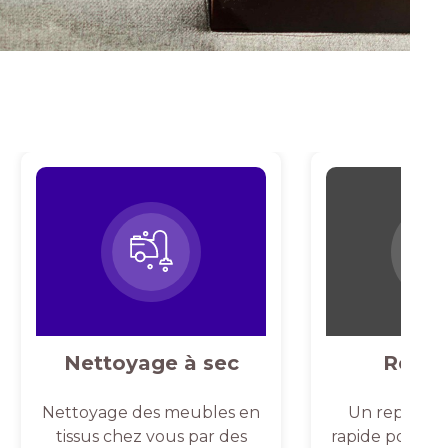
Nettoyage à sec
Repas
Nettoyage des meubles en
Un repassag
tissus chez vous par des
rapide pour un