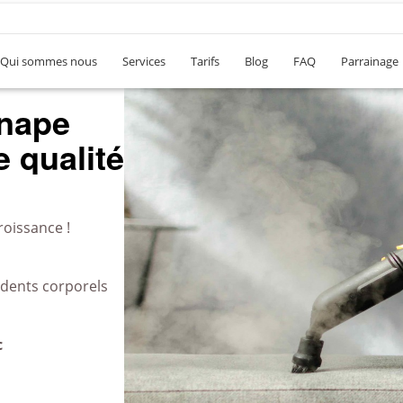
Qui sommes nous
Services
Tarifs
Blog
FAQ
Parrainage
anape
 qualité
roissance !
idents corporels
c