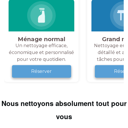
Ménage normal
Grand m
Un nettoyage efficace,
Nettoyage en 
économique et personnalisé
détaillé et a
pour votre quotidien.
tâches pour v
Réserver
Réser
Nous nettoyons absolument tout pour
vous