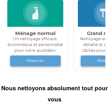
Ménage normal
Grand m
Un nettoyage efficace,
Nettoyage en 
économique et personnalisé
détaillé et a
pour votre quotidien.
tâches pour v
Réserver
Réser
Nous nettoyons absolument tout pour
vous