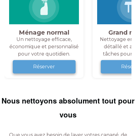
Ménage normal
Grand m
Un nettoyage efficace,
Nettoyage en 
économique et personnalisé
détaillé et a
pour votre quotidien.
tâches pour v
Réserver
Réser
Nous nettoyons absolument tout pour
vous
Que vous ayez besoin de laver votres canapé, de