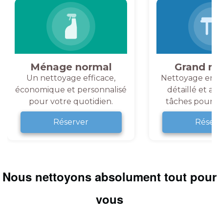
Ménage normal
Grand m
Un nettoyage efficace,
Nettoyage en 
économique et personnalisé
détaillé et a
pour votre quotidien.
tâches pour v
Réserver
Réser
Nous nettoyons absolument tout pour
vous