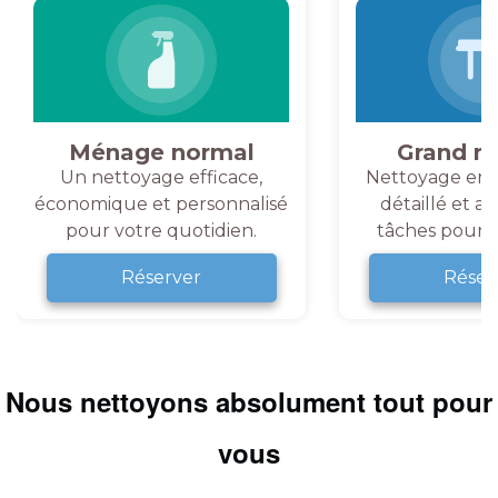
Ménage normal
Grand m
Un nettoyage efficace,
Nettoyage en 
économique et personnalisé
détaillé et a
pour votre quotidien.
tâches pour v
Réserver
Réser
Nous nettoyons absolument tout pour
vous