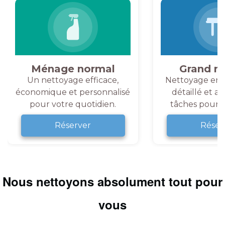
Ménage normal
Grand m
Un nettoyage efficace,
Nettoyage en 
économique et personnalisé
détaillé et a
pour votre quotidien.
tâches pour v
Réserver
Réser
Nous nettoyons absolument tout pour
vous