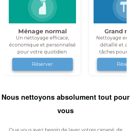
Ménage normal
Grand m
Un nettoyage efficace,
Nettoyage en 
économique et personnalisé
détaillé et a
pour votre quotidien.
tâches pour v
Réserver
Réser
Nous nettoyons absolument tout pour
vous
Que vous ayez besoin de laver votres canapé, de