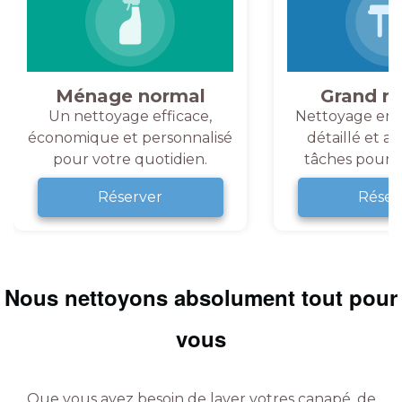
Ménage normal
Grand m
Un nettoyage efficace,
Nettoyage en 
économique et personnalisé
détaillé et a
pour votre quotidien.
tâches pour v
Réserver
Réser
Nous nettoyons absolument tout pour
vous
Que vous ayez besoin de laver votres canapé, de