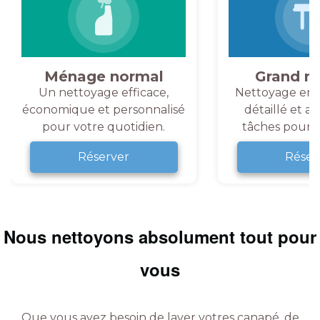
Ménage normal
Grand m
Un nettoyage efficace,
Nettoyage en 
économique et personnalisé
détaillé et a
pour votre quotidien.
tâches pour v
Réserver
Réser
Nous nettoyons absolument tout pour
vous
Que vous ayez besoin de laver votres canapé, de