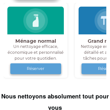
Ménage normal
Grand m
Un nettoyage efficace,
Nettoyage en 
économique et personnalisé
détaillé et a
pour votre quotidien.
tâches pour v
Réserver
Réser
Nous nettoyons absolument tout pour
vous